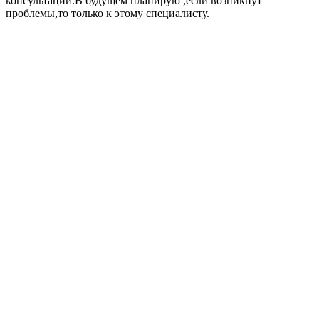
консультации.В будущем планирую ,если возникнут
проблемы,то только к этому специалисту.