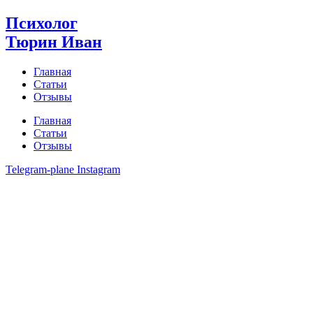
Перейти
Психолог
к
Тюрин Иван
содержимому
Главная
Статьи
Отзывы
Главная
Статьи
Отзывы
Telegram-plane
Instagram